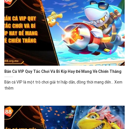
Bắn Cá VIP Quy Tắc Chơi Và Bí Kíp Hay Để Mang Về Chiến Thắng
Bắn cá VIP là một trò chơi giải trí hấp dẫn, đồng thời mang đến... Xem
thêm