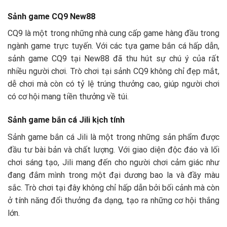
Sảnh game CQ9 New88
CQ9 là một trong những nhà cung cấp game hàng đầu trong
ngành game trực tuyến. Với các tựa game bắn cá hấp dẫn,
sảnh game CQ9 tại New88 đã thu hút sự chú ý của rất
nhiều người chơi. Trò chơi tại sảnh CQ9 không chỉ đẹp mắt,
dễ chơi mà còn có tỷ lệ trúng thưởng cao, giúp người chơi
có cơ hội mang tiền thưởng về túi.
Sảnh game bắn cá Jili kịch tính
Sảnh game bắn cá Jili là một trong những sản phẩm được
đầu tư bài bản và chất lượng. Với giao diện độc đáo và lối
chơi sáng tạo, Jili mang đến cho người chơi cảm giác như
đang đắm mình trong một đại dương bao la và đầy màu
sắc. Trò chơi tại đây không chỉ hấp dẫn bởi bối cảnh mà còn
ở tính năng đổi thưởng đa dạng, tạo ra những cơ hội thắng
lớn.