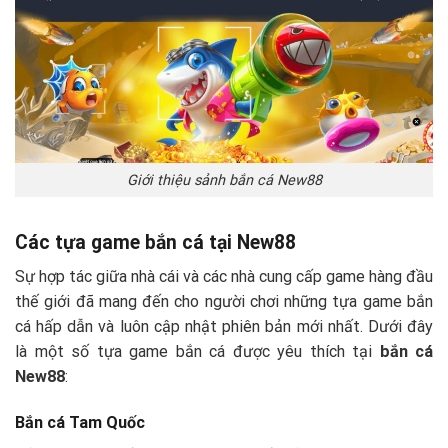
Giới thiệu sảnh bắn cá New88
Các tựa game bắn cá tại New88
Sự hợp tác giữa nhà cái và các nhà cung cấp game hàng đầu
thế giới đã mang đến cho người chơi những tựa game bắn
cá hấp dẫn và luôn cập nhật phiên bản mới nhất. Dưới đây
là một số tựa game bắn cá được yêu thích tại
bắn cá
New88
:
Bắn cá Tam Quốc