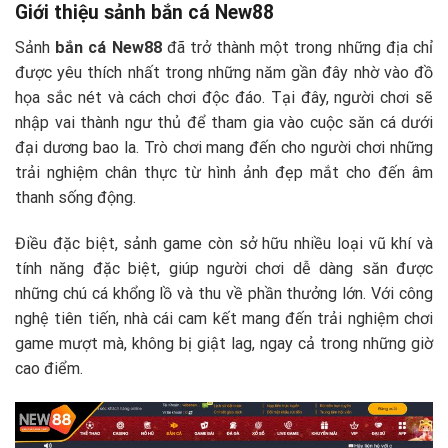
Giới thiệu sảnh bắn cá New88
Sảnh
bắn cá New88
đã trở thành một trong những địa chỉ
được yêu thích nhất trong những năm gần đây nhờ vào đồ
họa sắc nét và cách chơi độc đáo. Tại đây, người chơi sẽ
nhập vai thành ngư thủ để tham gia vào cuộc săn cá dưới
đại dương bao la. Trò chơi mang đến cho người chơi những
trải nghiệm chân thực từ hình ảnh đẹp mắt cho đến âm
thanh sống động.
Điều đặc biệt, sảnh game còn sở hữu nhiều loại vũ khí và
tính năng đặc biệt, giúp người chơi dễ dàng săn được
những chú cá khổng lồ và thu về phần thưởng lớn. Với công
nghệ tiên tiến, nhà cái cam kết mang đến trải nghiệm chơi
game mượt mà, không bị giật lag, ngay cả trong những giờ
cao điểm.