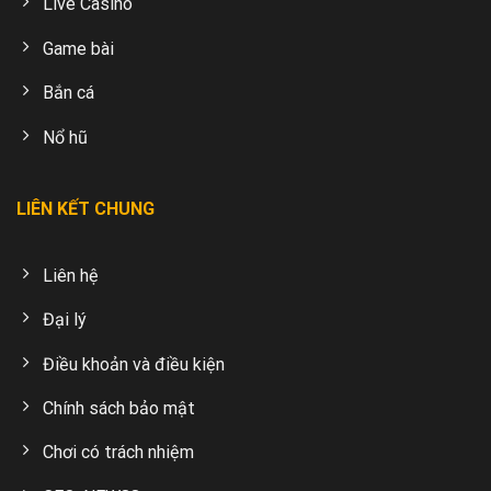
Live Casino
Game bài
Bắn cá
Nổ hũ
LIÊN KẾT CHUNG
Liên hệ
Đại lý
Điều khoản và điều kiện
Chính sách bảo mật
Chơi có trách nhiệm