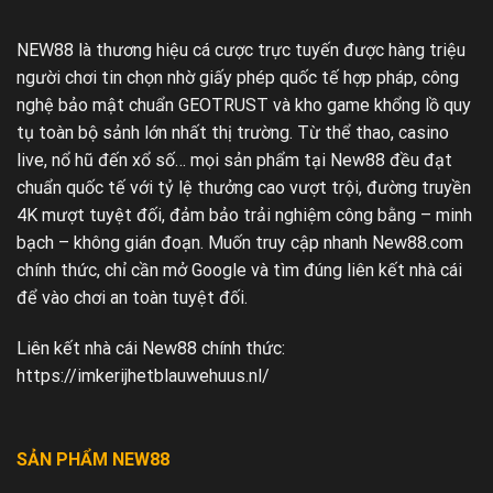
NEW88 là thương hiệu cá cược trực tuyến được hàng triệu
người chơi tin chọn nhờ giấy phép quốc tế hợp pháp, công
nghệ bảo mật chuẩn GEOTRUST và kho game khổng lồ quy
tụ toàn bộ sảnh lớn nhất thị trường. Từ thể thao, casino
live, nổ hũ đến xổ số… mọi sản phẩm tại New88 đều đạt
chuẩn quốc tế với tỷ lệ thưởng cao vượt trội, đường truyền
4K mượt tuyệt đối, đảm bảo trải nghiệm công bằng – minh
bạch – không gián đoạn. Muốn truy cập nhanh New88.com
chính thức, chỉ cần mở Google và tìm đúng liên kết nhà cái
để vào chơi an toàn tuyệt đối.
Liên kết nhà cái New88 chính thức:
https://imkerijhetblauwehuus.nl/
SẢN PHẨM NEW88