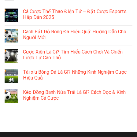
Cá Cược Thể Thao Điện Tử – Đặt Cược Esports
Hấp Dẫn 2025
Cách Bắt Độ Bóng Đá Hiệu Quả: Hướng Dẫn Cho
Người Mới
Cược Xiên Là Gì? Tìm Hiểu Cách Chơi Và Chiến
Lược Từ Cao Thủ
Tài xỉu Bóng Đá Là Gì? Những Kinh Nghiệm Cược
Hiệu Quả
Kèo Đồng Banh Nửa Trái Là Gì? Cách Đọc & Kinh
Nghiệm Cá Cược