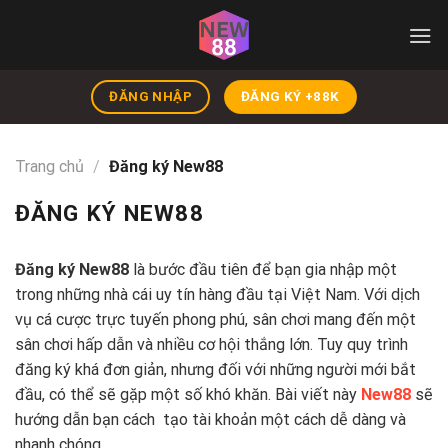
Bỏ
qua
nội
dung
ĐĂNG NHẬP
ĐĂNG KÝ +88K
Trang chủ
/
Đăng ký New88
ĐĂNG KÝ NEW88
Đăng ký New88
là bước đầu tiên để bạn gia nhập một
trong những nhà cái uy tín hàng đầu tại Việt Nam. Với dịch
vụ cá cược trực tuyến phong phú, sân chơi mang đến một
sân chơi hấp dẫn và nhiều cơ hội thắng lớn. Tuy quy trình
đăng ký khá đơn giản, nhưng đối với những người mới bắt
đầu, có thể sẽ gặp một số khó khăn. Bài viết này
New88
sẽ
hướng dẫn bạn cách tạo tài khoản một cách dễ dàng và
nhanh chóng.