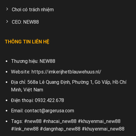
Chơi có trách nhiệm
CEO: NEW88
THÔNG TIN LIÊN HỆ
Thương hiệu: NEW88
Website:
https://imkerijhetblauwehuus.nl/
Địa chỉ: 568a Lê Quang Định, Phường 1, Gò Vấp, Hồ Chí
Minh, Việt Nam
Điện thoại: 0932.422.678
Email:
contact@argerusa.com
Tags: #new88 #nhacai_new88 #khuyenmai_new88
#link_new88 #dangnhap_new88 #khuyenmai_new88