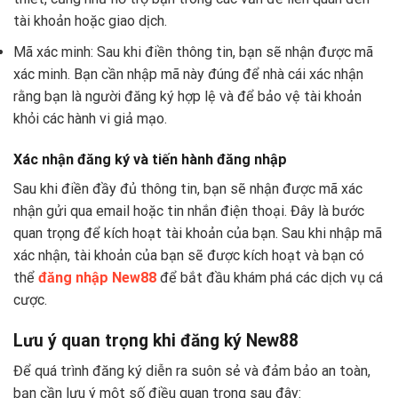
tài khoản hoặc giao dịch.
Mã xác minh: Sau khi điền thông tin, bạn sẽ nhận được mã
xác minh. Bạn cần nhập mã này đúng để nhà cái xác nhận
rằng bạn là người đăng ký hợp lệ và để bảo vệ tài khoản
khỏi các hành vi giả mạo.
Xác nhận đăng ký và tiến hành đăng nhập
Sau khi điền đầy đủ thông tin, bạn sẽ nhận được mã xác
nhận gửi qua email hoặc tin nhắn điện thoại. Đây là bước
quan trọng để kích hoạt tài khoản của bạn. Sau khi nhập mã
xác nhận, tài khoản của bạn sẽ được kích hoạt và bạn có
thể
đăng nhập New88
để bắt đầu khám phá các dịch vụ cá
cược.
Lưu ý quan trọng khi đăng ký New88
Để quá trình đăng ký diễn ra suôn sẻ và đảm bảo an toàn,
bạn cần lưu ý một số điều quan trọng sau đây: