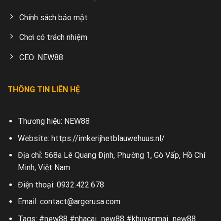
Chính sách bảo mật
Chơi có trách nhiệm
CEO: NEW88
THÔNG TIN LIÊN HỆ
Thương hiệu: NEW88
Website:
https://imkerijhetblauwehuus.nl/
Địa chỉ: 568a Lê Quang Định, Phường 1, Gò Vấp, Hồ Chí
Minh, Việt Nam
Điện thoại: 0932.422.678
Email:
contact@argerusa.com
Tags: #new88 #nhacai_new88 #khuyenmai_new88