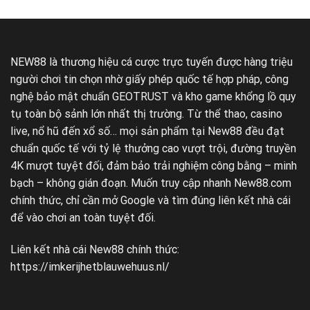
NEW88 là thương hiệu cá cược trực tuyến được hàng triệu
người chơi tin chọn nhờ giấy phép quốc tế hợp pháp, công
nghệ bảo mật chuẩn GEOTRUST và kho game khổng lồ quy
tụ toàn bộ sảnh lớn nhất thị trường. Từ thể thao, casino
live, nổ hũ đến xổ số… mọi sản phẩm tại New88 đều đạt
chuẩn quốc tế với tỷ lệ thưởng cao vượt trội, đường truyền
4K mượt tuyệt đối, đảm bảo trải nghiệm công bằng – minh
bạch – không gián đoạn. Muốn truy cập nhanh New88.com
chính thức, chỉ cần mở Google và tìm đúng liên kết nhà cái
để vào chơi an toàn tuyệt đối.
Liên kết nhà cái New88 chính thức:
https://imkerijhetblauwehuus.nl/