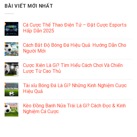
BÀI VIẾT MỚI NHẤT
Cá Cược Thể Thao Điện Tử – Đặt Cược Esports
Hấp Dẫn 2025
Cách Bắt Độ Bóng Đá Hiệu Quả: Hướng Dẫn Cho
Người Mới
Cược Xiên Là Gì? Tìm Hiểu Cách Chơi Và Chiến
Lược Từ Cao Thủ
Tài xỉu Bóng Đá Là Gì? Những Kinh Nghiệm Cược
Hiệu Quả
Kèo Đồng Banh Nửa Trái Là Gì? Cách Đọc & Kinh
Nghiệm Cá Cược