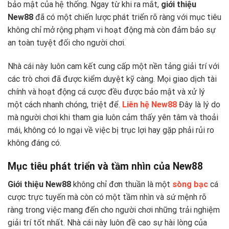
bảo mật của hệ thống. Ngay từ khi ra mắt,
giới thiệu
New88
đã có một chiến lược phát triển rõ ràng với mục tiêu
không chỉ mở rộng phạm vi hoạt động mà còn đảm bảo sự
an toàn tuyệt đối cho người chơi.
Nhà cái này luôn cam kết cung cấp một nền tảng giải trí với
các trò chơi đã được kiểm duyệt kỹ càng. Mọi giao dịch tài
chính và hoạt động cá cược đều được bảo mật và xử lý
một cách nhanh chóng, triệt để.
Liên hệ New88
Đây là lý do
mà người chơi khi tham gia luôn cảm thấy yên tâm và thoải
mái, không có lo ngại về việc bị trục lợi hay gặp phải rủi ro
không đáng có.
Mục tiêu phát triển và tầm nhìn của New88
Giới thiệu New88
không chỉ đơn thuần là một
sòng bạc
cá
cược trực tuyến mà còn có một tầm nhìn và sứ mệnh rõ
ràng trong việc mang đến cho người chơi những trải nghiệm
giải trí tốt nhất. Nhà cái này luôn đề cao sự hài lòng của