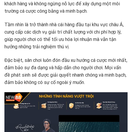
khách hàng và không ngừng nỗ lực để xây dựng một môi
trường cá cược công bằng và minh bạch.
Tầm nhìn là trở thành nhà cái hàng đầu tại khu vực châu Á,
cung cấp các dịch vụ giải trí chất lượng với chi phí hợp lý,
giúp người chơi có thể tối ưu hóa lợi nhuận mà vẫn tận
hưởng những trải nghiệm thú vị.
Đặc biệt, sân chơi luôn đón đầu xu hướng cá cược mới nhất,
đảm bảo sự đa dạng và hấp dẫn cho người chơi. Mọi vấn
đề phát sinh sẽ được giải quyết nhanh chóng và minh bạch,
đảm bảo không có sự cố ngoài ý muốn.