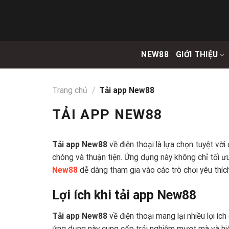
Bỏ
qua
nội
dung
NEW88
GIỚI THIỆU
Trang chủ
/
Tải app New88
TẢI APP NEW88
Tải app New88
về điện thoại là lựa chọn tuyệt vờ
chóng và thuận tiện. Ứng dụng này không chỉ tối ưu
New88
dễ dàng tham gia vào các trò chơi yêu thích
Lợi ích khi tải app New88
Tải app New88
về điện thoại mang lại nhiều lợi íc
ứng dụng này cung cấp trải nghiệm mượt mà và hiệu 