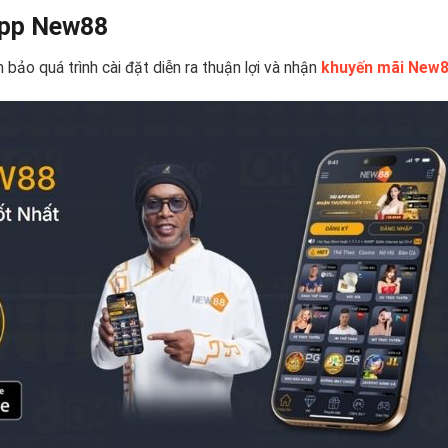
 app New88
bảo quá trình cài đặt diễn ra thuận lợi và nhận
khuyến mãi New