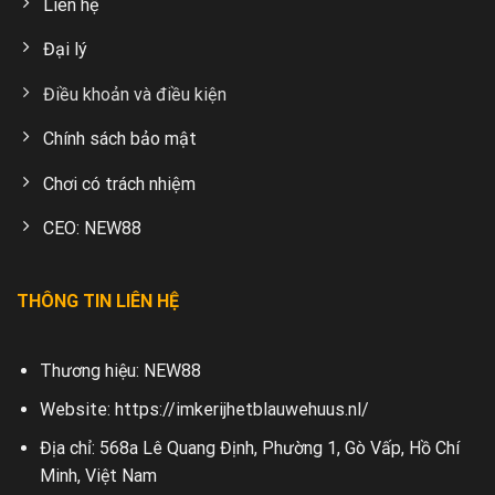
Liên hệ
Đại lý
Điều khoản và điều kiện
Chính sách bảo mật
Chơi có trách nhiệm
CEO: NEW88
THÔNG TIN LIÊN HỆ
Thương hiệu: NEW88
Website:
https://imkerijhetblauwehuus.nl/
Địa chỉ: 568a Lê Quang Định, Phường 1, Gò Vấp, Hồ Chí
Minh, Việt Nam