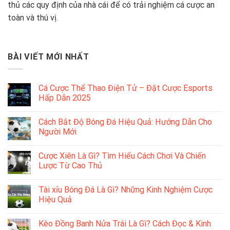
thủ các quy định của nhà cái để có trải nghiệm cá cược an
toàn và thú vị.
BÀI VIẾT MỚI NHẤT
Cá Cược Thể Thao Điện Tử – Đặt Cược Esports
Hấp Dẫn 2025
Cách Bắt Độ Bóng Đá Hiệu Quả: Hướng Dẫn Cho
Người Mới
Cược Xiên Là Gì? Tìm Hiểu Cách Chơi Và Chiến
Lược Từ Cao Thủ
Tài xỉu Bóng Đá Là Gì? Những Kinh Nghiệm Cược
Hiệu Quả
Kèo Đồng Banh Nửa Trái Là Gì? Cách Đọc & Kinh