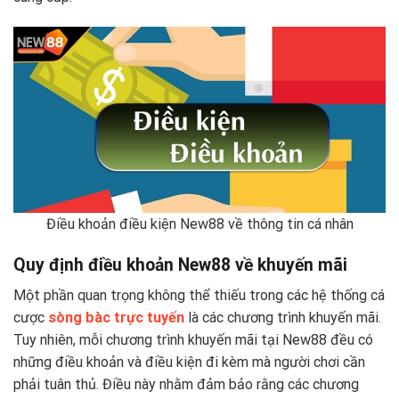
Điều khoản điều kiện New88 về thông tin cá nhân
Quy định điều khoản New88 về khuyến mãi
Một phần quan trọng không thể thiếu trong các hệ thống cá
cược
sòng bàc trực tuyến
là các chương trình khuyến mãi.
Tuy nhiên, mỗi chương trình khuyến mãi tại New88 đều có
những điều khoản và điều kiện đi kèm mà người chơi cần
phải tuân thủ. Điều này nhằm đảm bảo rằng các chương