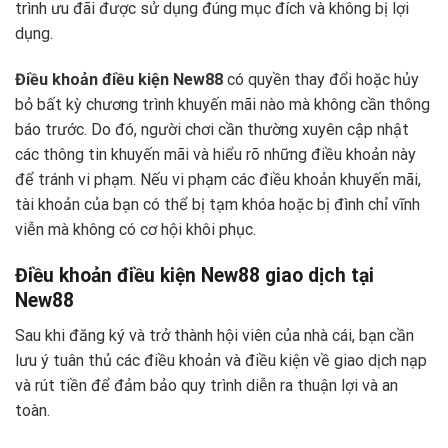
trình ưu đãi được sử dụng đúng mục đích và không bị lợi
dụng.
Điều khoản điều kiện New88
có quyền thay đổi hoặc hủy
bỏ bất kỳ chương trình khuyến mãi nào mà không cần thông
báo trước. Do đó, người chơi cần thường xuyên cập nhật
các thông tin khuyến mãi và hiểu rõ những điều khoản này
để tránh vi phạm. Nếu vi phạm các điều khoản khuyến mãi,
tài khoản của bạn có thể bị tạm khóa hoặc bị đình chỉ vĩnh
viễn mà không có cơ hội khôi phục.
Điều khoản điều kiện New88 giao dịch tại
New88
Sau khi đăng ký và trở thành hội viên của nhà cái, bạn cần
lưu ý tuân thủ các điều khoản và điều kiện về giao dịch nạp
và rút tiền để đảm bảo quy trình diễn ra thuận lợi và an
toàn.