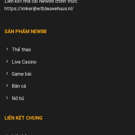
Liên kết nhà cái New88 chính thức:
https://imkerijhetblauwehuus.nl/
SẢN PHẨM NEW88
Thể thao
Live Casino
Game bài
Bắn cá
Nổ hũ
LIÊN KẾT CHUNG