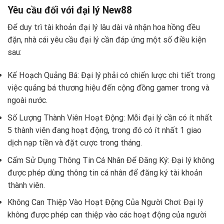
Yêu cầu đối với đại lý New88
Để duy trì tài khoản đại lý lâu dài và nhận hoa hồng đều
đặn, nhà cái yêu cầu đại lý cần đáp ứng một số điều kiện
sau:
Kế Hoạch Quảng Bá: Đại lý phải có chiến lược chi tiết trong
việc quảng bá thương hiệu đến cộng đồng gamer trong và
ngoài nước.
Số Lượng Thành Viên Hoạt Động: Mỗi đại lý cần có ít nhất
5 thành viên đang hoạt động, trong đó có ít nhất 1 giao
dịch nạp tiền và đặt cược trong tháng.
Cấm Sử Dụng Thông Tin Cá Nhân Để Đăng Ký: Đại lý không
được phép dùng thông tin cá nhân để đăng ký tài khoản
thành viên.
Không Can Thiệp Vào Hoạt Động Của Người Chơi: Đại lý
không được phép can thiệp vào các hoạt động của người