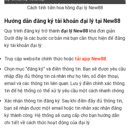
Cách tính tiền hoa hồng đại lý New88
Hướng dẫn đăng ký tài khoản đại lý tại New88
Quy trình đăng ký trở thành
đại lý New88
khá đơn giản.
Dưới đây là các bước cơ bản mà bạn cần thực hiện để đăng
ký tài khoản đại lý:
Truy cập website chính thức hoặc
tải app New88
.
Chọn mục “đăng ký” và điền thông tin: Bạn sẽ được yêu cầu
nhập đầy đủ thông tin cá nhân như họ tên, số điện thoại,
email và các thông tin liên quan. Lưu ý điền chính xác thông
tin để hệ thống có thể xử lý yêu cầu một cách nhanh chóng.
Xác nhận thông tin đăng ký: Sau khi điền đầy đủ thông tin,
bạn sẽ nhận được một email hoặc tin nhắn xác nhận đăng
ký thành công. Hệ thống sẽ cung cấp cho bạn hướng dẫn
chi tiết về cách thức hoạt động của đại lý.