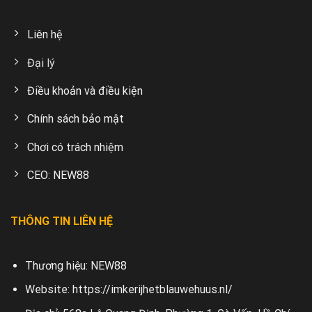
Liên hệ
Đại lý
Điều khoản và điều kiện
Chính sách bảo mật
Chơi có trách nhiệm
CEO: NEW88
THÔNG TIN LIÊN HỆ
Thương hiệu: NEW88
Website:
https://imkerijhetblauwehuus.nl/