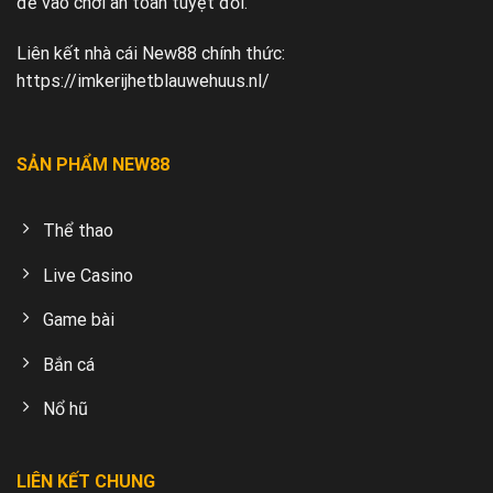
để vào chơi an toàn tuyệt đối.
Liên kết nhà cái New88 chính thức:
https://imkerijhetblauwehuus.nl/
SẢN PHẨM NEW88
Thể thao
Live Casino
Game bài
Bắn cá
Nổ hũ
LIÊN KẾT CHUNG