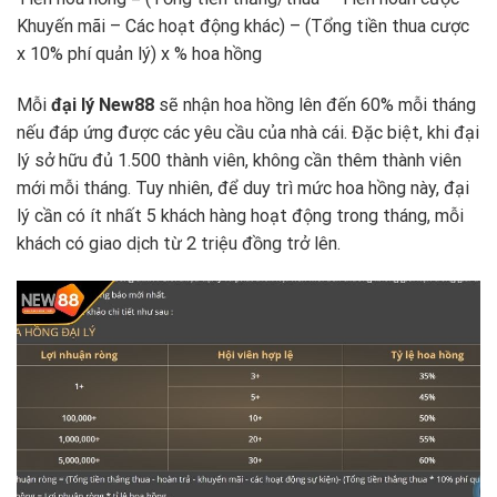
Khuyến mãi – Các hoạt động khác) – (Tổng tiền thua cược
x 10% phí quản lý) x % hoa hồng
Mỗi
đại lý New88
sẽ nhận hoa hồng lên đến 60% mỗi tháng
nếu đáp ứng được các yêu cầu của nhà cái. Đặc biệt, khi đại
lý sở hữu đủ 1.500 thành viên, không cần thêm thành viên
mới mỗi tháng. Tuy nhiên, để duy trì mức hoa hồng này, đại
lý cần có ít nhất 5 khách hàng hoạt động trong tháng, mỗi
khách có giao dịch từ 2 triệu đồng trở lên.