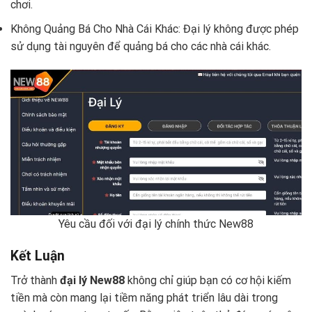
chơi.
Không Quảng Bá Cho Nhà Cái Khác: Đại lý không được phép
sử dụng tài nguyên để quảng bá cho các nhà cái khác.
Yêu cầu đối với đại lý chính thức New88
Kết Luận
Trở thành
đại lý New88
không chỉ giúp bạn có cơ hội kiếm
tiền mà còn mang lại tiềm năng phát triển lâu dài trong