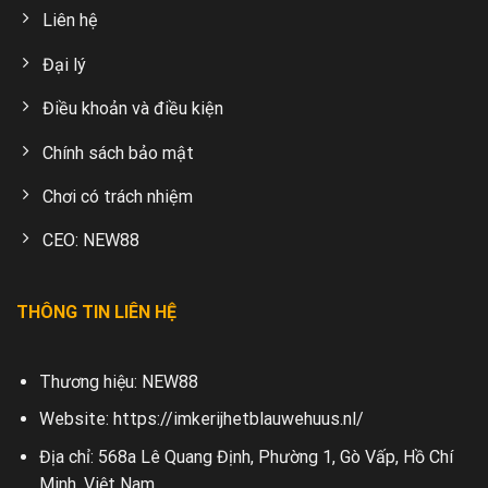
Liên hệ
Đại lý
Điều khoản và điều kiện
Chính sách bảo mật
Chơi có trách nhiệm
CEO: NEW88
THÔNG TIN LIÊN HỆ
Thương hiệu: NEW88
Website:
https://imkerijhetblauwehuus.nl/
Địa chỉ: 568a Lê Quang Định, Phường 1, Gò Vấp, Hồ Chí
Minh, Việt Nam