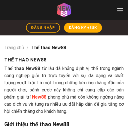
Bỏ
qua
nội
dung
ĐĂNG NHẬP
ĐĂNG KÝ +88K
Trang chủ
/
Thể thao New88
THỂ THAO NEW88
Thể thao New88
từ lâu đã khẳng định vị thế trong ngành
công nghiệp giải trí trực tuyến với sự đa dạng và chất
lượng vượt trội. Là một trong những lựa chọn hàng đầu của
người chơi, sảnh cược này không chỉ cung cấp các sản
phẩm giải trí
New88
phong phú mà còn không ngừng nâng
cao dịch vụ và tung ra nhiều ưu đãi hấp dẫn để gia tăng cơ
hội chiến thắng cho khách hàng.
Giới thiệu thể thao New88