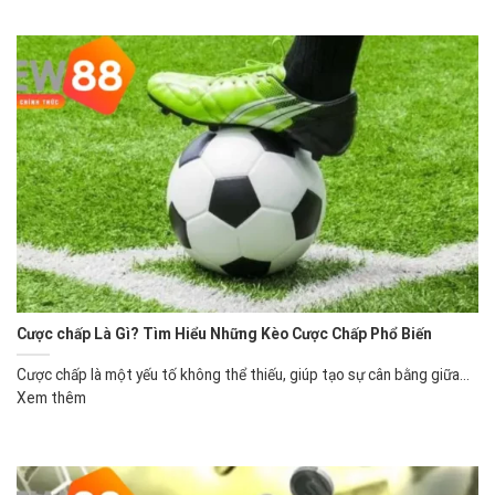
Cược chấp Là Gì? Tìm Hiểu Những Kèo Cược Chấp Phổ Biến
Cược chấp là một yếu tố không thể thiếu, giúp tạo sự cân bằng giữa...
Xem thêm