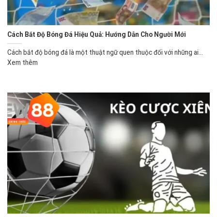
Cách Bắt Độ Bóng Đá Hiệu Quả: Hướng Dẫn Cho Người Mới
Cách bắt độ bóng đá là một thuật ngữ quen thuộc đối với những ai...
Xem thêm