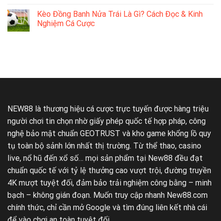
Kèo Đồng Banh Nửa Trái Là Gì? Cách Đọc & Kinh
Nghiệm Cá Cược
NEW88 là thương hiệu cá cược trực tuyến được hàng triệu
người chơi tin chọn nhờ giấy phép quốc tế hợp pháp, công
nghệ bảo mật chuẩn GEOTRUST và kho game khổng lồ quy
tụ toàn bộ sảnh lớn nhất thị trường. Từ thể thao, casino
live, nổ hũ đến xổ số… mọi sản phẩm tại New88 đều đạt
chuẩn quốc tế với tỷ lệ thưởng cao vượt trội, đường truyền
4K mượt tuyệt đối, đảm bảo trải nghiệm công bằng – minh
bạch – không gián đoạn. Muốn truy cập nhanh New88.com
chính thức, chỉ cần mở Google và tìm đúng liên kết nhà cái
để vào chơi an toàn tuyệt đối.