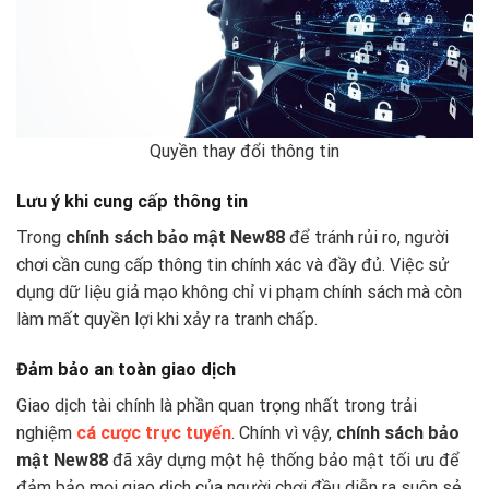
Quyền thay đổi thông tin
Lưu ý khi cung cấp thông tin
Trong
chính sách bảo mật New88
để tránh rủi ro, người
chơi cần cung cấp thông tin chính xác và đầy đủ. Việc sử
dụng dữ liệu giả mạo không chỉ vi phạm chính sách mà còn
làm mất quyền lợi khi xảy ra tranh chấp.
Đảm bảo an toàn giao dịch
Giao dịch tài chính là phần quan trọng nhất trong trải
nghiệm
cá cược trực tuyến
. Chính vì vậy,
chính sách bảo
mật New88
đã xây dựng một hệ thống bảo mật tối ưu để
đảm bảo mọi giao dịch của người chơi đều diễn ra suôn sẻ