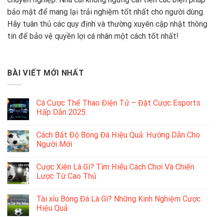
bảo mật để mang lại trải nghiệm tốt nhất cho người dùng.
Hãy tuân thủ các quy định và thường xuyên cập nhật thông
tin để bảo vệ quyền lợi cá nhân một cách tốt nhất!
BÀI VIẾT MỚI NHẤT
Cá Cược Thể Thao Điện Tử – Đặt Cược Esports
Hấp Dẫn 2025
Cách Bắt Độ Bóng Đá Hiệu Quả: Hướng Dẫn Cho
Người Mới
Cược Xiên Là Gì? Tìm Hiểu Cách Chơi Và Chiến
Lược Từ Cao Thủ
Tài xỉu Bóng Đá Là Gì? Những Kinh Nghiệm Cược
Hiệu Quả