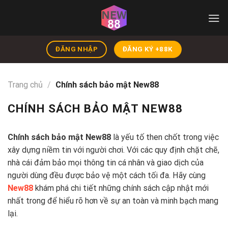
Bỏ
qua
nội
dung
ĐĂNG NHẬP
ĐĂNG KÝ +88K
Trang chủ
/
Chính sách bảo mật New88
CHÍNH SÁCH BẢO MẬT NEW88
Chính sách bảo mật New88
là yếu tố then chốt trong việc
xây dựng niềm tin với người chơi. Với các quy định chặt chẽ,
nhà cái đảm bảo mọi thông tin cá nhân và giao dịch của
người dùng đều được bảo vệ một cách tối đa. Hãy cùng
New88
khám phá chi tiết những chính sách cập nhật mới
nhất trong để hiểu rõ hơn về sự an toàn và minh bạch mang
lại.