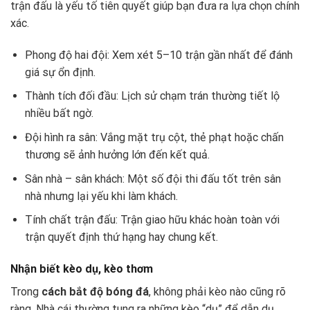
trận đấu là yếu tố tiên quyết giúp bạn đưa ra lựa chọn chính
xác.
Phong độ hai đội: Xem xét 5–10 trận gần nhất để đánh
giá sự ổn định.
Thành tích đối đầu: Lịch sử chạm trán thường tiết lộ
nhiều bất ngờ.
Đội hình ra sân: Vắng mặt trụ cột, thẻ phạt hoặc chấn
thương sẽ ảnh hưởng lớn đến kết quả.
Sân nhà – sân khách: Một số đội thi đấu tốt trên sân
nhà nhưng lại yếu khi làm khách.
Tính chất trận đấu: Trận giao hữu khác hoàn toàn với
trận quyết định thứ hạng hay chung kết.
Nhận biết kèo dụ, kèo thơm
Trong
cách bắt độ bóng đá
, không phải kèo nào cũng rõ
ràng. Nhà cái thường tung ra những kèo “dụ” để dẫn dụ