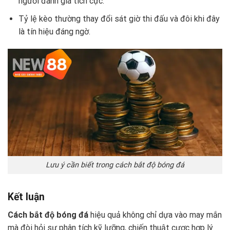
người đánh giá tích cực.
Tỷ lệ kèo thường thay đổi sát giờ thi đấu và đôi khi đây
là tín hiệu đáng ngờ.
Lưu ý cần biết trong cách bắt độ bóng đá
Kết luận
Cách bắt độ bóng đá
hiệu quả không chỉ dựa vào may mắn
mà đòi hỏi sự phân tích kỹ lưỡng, chiến thuật cược hợp lý