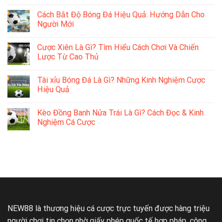
Cách Bắt Độ Bóng Đá Hiệu Quả: Hướng Dẫn Cho
Người Mới
Cược Xiên Là Gì? Tìm Hiểu Cách Chơi Và Chiến
Lược Từ Cao Thủ
Tài xỉu Bóng Đá Là Gì? Những Kinh Nghiệm Cược
Hiệu Quả
Kèo Đồng Banh Nửa Trái Là Gì? Cách Đọc & Kinh
Nghiệm Cá Cược
NEW88 là thương hiệu cá cược trực tuyến được hàng triệu
người chơi tin chọn nhờ giấy phép quốc tế hợp pháp, công