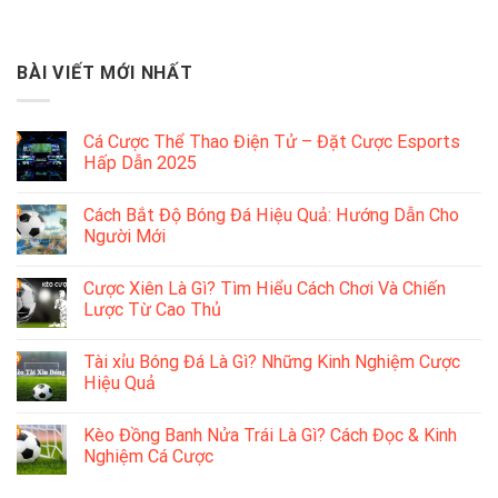
BÀI VIẾT MỚI NHẤT
Cá Cược Thể Thao Điện Tử – Đặt Cược Esports
Hấp Dẫn 2025
Cách Bắt Độ Bóng Đá Hiệu Quả: Hướng Dẫn Cho
Người Mới
Cược Xiên Là Gì? Tìm Hiểu Cách Chơi Và Chiến
Lược Từ Cao Thủ
Tài xỉu Bóng Đá Là Gì? Những Kinh Nghiệm Cược
Hiệu Quả
Kèo Đồng Banh Nửa Trái Là Gì? Cách Đọc & Kinh
Nghiệm Cá Cược