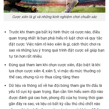
Cược xiên là gì và những kinh nghiệm chơi chuẩn xác
Trước khi tham gia bất kỳ hình thức cá cược nào, điều
quan trọng nhất là bạn phải hiểu rõ luật chơi và quy tắc
đặt cược. Việc nắm rõ kèo xiên là gì, cách thức chơi ra
sao và những lưu ý trong quá trình đặt cược sẽ giúp bạn
tự tin hơn rất nhiều.
Đừng quá tham lam khi chọn cược xiên, đặc biệt là khi
lựa chọn cược xiên 4, xiên 5, vì mặc dù mức thưởng có
thể cao, nhưng rủi ro thua cũng tăng theo
Dữ liệu và thông số về hai đội bóng tham gia thi đấu là
yếu tố cực kỳ quan trọng. Bạn cần tìm hiểu xem đội nào
được đánh giá cao hơn, phong độ của họ trong thời gian
gần đây ra sao, và liệu có bất kỳ cầu thủ chủ chốt nào