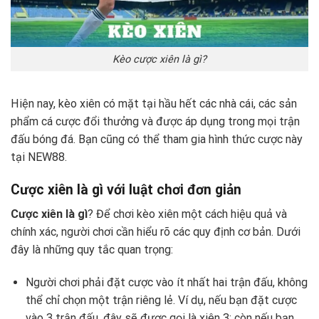
Kèo cược xiên là gì?
Hiện nay, kèo xiên có mặt tại hầu hết các nhà cái, các sản
phẩm cá cược đổi thưởng và được áp dụng trong mọi trận
đấu bóng đá. Bạn cũng có thể tham gia hình thức cược này
tại NEW88.
Cược xiên là gì với luật chơi đơn giản
Cược xiên là gì
? Để chơi kèo xiên một cách hiệu quả và
chính xác, người chơi cần hiểu rõ các quy định cơ bản. Dưới
đây là những quy tắc quan trọng:
Người chơi phải đặt cược vào ít nhất hai trận đấu, không
thể chỉ chọn một trận riêng lẻ. Ví dụ, nếu bạn đặt cược
vào 3 trận đấu, đây sẽ được gọi là xiên 3; còn nếu bạn