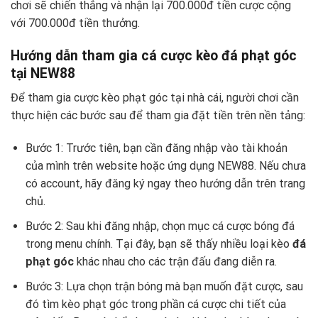
chơi sẽ chiến thắng và nhận lại 700.000đ tiền cược cộng
với 700.000đ tiền thưởng.
Hướng dẫn tham gia cá cược kèo đá phạt góc
tại NEW88
Để tham gia cược kèo phạt góc tại nhà cái, người chơi cần
thực hiện các bước sau để tham gia đặt tiền trên nền tảng:
Bước 1: Trước tiên, bạn cần đăng nhập vào tài khoản
của mình trên website hoặc ứng dụng NEW88. Nếu chưa
có account, hãy đăng ký ngay theo hướng dẫn trên trang
chủ.
Bước 2: Sau khi đăng nhập, chọn mục cá cược bóng đá
trong menu chính. Tại đây, bạn sẽ thấy nhiều loại kèo
đá
phạt góc
khác nhau cho các trận đấu đang diễn ra.
Bước 3: Lựa chọn trận bóng mà bạn muốn đặt cược, sau
đó tìm kèo phạt góc trong phần cá cược chi tiết của