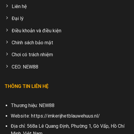
Liên hệ
Đại lý
Điều khoản và điều kiện
Chính sách bảo mật
Chơi có trách nhiệm
CEO: NEW88
THÔNG TIN LIÊN HỆ
Thương hiệu: NEW88
Website:
https://imkerijhetblauwehuus.nl/
Địa chỉ: 568a Lê Quang Định, Phường 1, Gò Vấp, Hồ Chí
Minh, Việt Nam