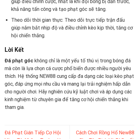
giúp điều chỉnh cược, nhất là khi đội bóng bị dẫn trước,
khả năng tấn công và tạo phạt góc sẽ tăng.
Theo dõi thời gian thực: Theo dõi trực tiếp trận đấu
giúp nắm bắt nhịp độ và điều chỉnh kèo kịp thời, tăng cơ
hội chiến thắng.
Lời Kết
Đá phạt góc
không chỉ là một yếu tố thú vị trong bóng đá
mà còn là lựa chọn cá cược phổ biến được nhiều người yêu
thích. Hệ thống NEW88 cung cấp đa dạng các loại kèo phạt
góc, đáp ứng mọi nhu cầu và mang lại trải nghiệm hấp dẫn
cho người chơi. Hãy nghiên cứu kỹ luật chơi và áp dụng các
kinh nghiệm từ chuyên gia để tăng cơ hội chiến thắng khi
tham gia.
Đá Phạt Gián Tiếp Cơ Hội
Cách Chơi Rồng Hổ New88