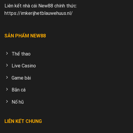
Liên kết nhà cái New88 chính thức:
https://imkerijhetblauwehuus.nl/
SẢN PHẨM NEW88
Thể thao
Live Casino
Game bài
Bắn cá
Nổ hũ
LIÊN KẾT CHUNG