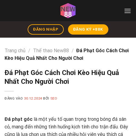
Bỏ
qua
nội
dung
ĐĂNG NHẬP
ĐĂNG KÝ +88K
Trang chủ
/
Thể thao New88
/
Đá Phạt Góc Cách Chơi
Kèo Hiệu Quả Nhất Cho Người Chơi
Đá Phạt Góc Cách Chơi Kèo Hiệu Quả
Nhất Cho Người Chơi
ĐĂNG VÀO
30.12.2024
BỞI
SEO
Đá phạt góc
là một yếu tố quan trọng trong bóng đá sân
cỏ, mang đến những tình huống kịch tính cho trận đấu. Đây
cũng là lựa chọn ưa thích của nhiều hội viên yêu thích cá