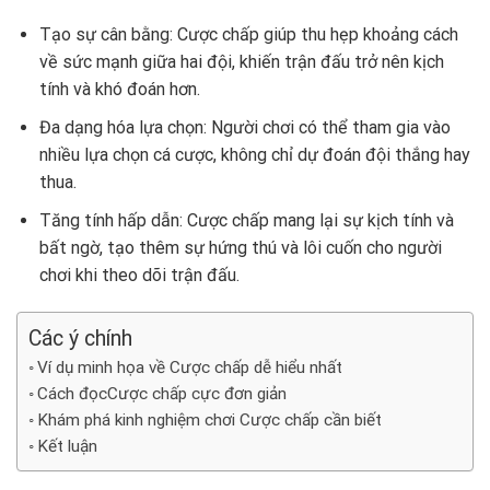
Tạo sự cân bằng: Cược chấp giúp thu hẹp khoảng cách
về sức mạnh giữa hai đội, khiến trận đấu trở nên kịch
tính và khó đoán hơn.
Đa dạng hóa lựa chọn: Người chơi có thể tham gia vào
nhiều lựa chọn cá cược, không chỉ dự đoán đội thắng hay
thua.
Tăng tính hấp dẫn: Cược chấp mang lại sự kịch tính và
bất ngờ, tạo thêm sự hứng thú và lôi cuốn cho người
chơi khi theo dõi trận đấu.
Các ý chính
Ví dụ minh họa về Cược chấp dễ hiểu nhất
Cách đọcCược chấp cực đơn giản
Khám phá kinh nghiệm chơi Cược chấp cần biết
Kết luận