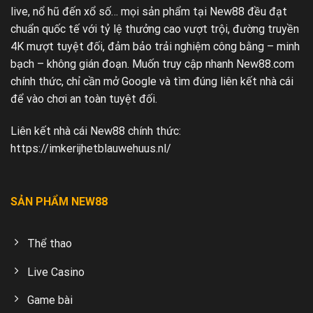
live, nổ hũ đến xổ số… mọi sản phẩm tại New88 đều đạt
chuẩn quốc tế với tỷ lệ thưởng cao vượt trội, đường truyền
4K mượt tuyệt đối, đảm bảo trải nghiệm công bằng – minh
bạch – không gián đoạn. Muốn truy cập nhanh New88.com
chính thức, chỉ cần mở Google và tìm đúng liên kết nhà cái
để vào chơi an toàn tuyệt đối.
Liên kết nhà cái New88 chính thức:
https://imkerijhetblauwehuus.nl/
SẢN PHẨM NEW88
Thể thao
Live Casino
Game bài