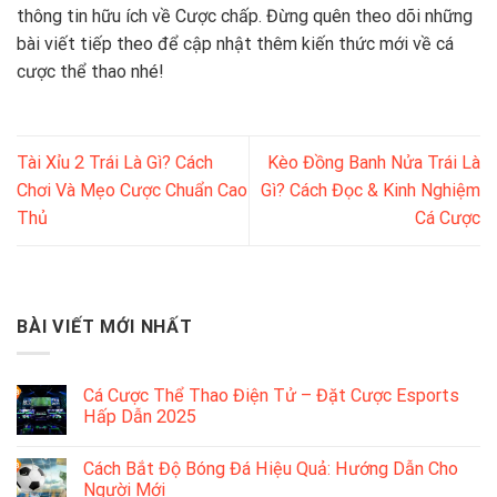
thông tin hữu ích về Cược chấp. Đừng quên theo dõi những
bài viết tiếp theo để cập nhật thêm kiến thức mới về cá
cược thể thao nhé!
Tài Xỉu 2 Trái Là Gì? Cách
Kèo Đồng Banh Nửa Trái Là
Chơi Và Mẹo Cược Chuẩn Cao
Gì? Cách Đọc & Kinh Nghiệm
Thủ
Cá Cược
BÀI VIẾT MỚI NHẤT
Cá Cược Thể Thao Điện Tử – Đặt Cược Esports
Hấp Dẫn 2025
Cách Bắt Độ Bóng Đá Hiệu Quả: Hướng Dẫn Cho
Người Mới