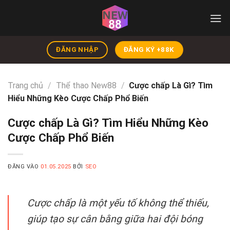
Bỏ
qua
nội
dung
ĐĂNG NHẬP
ĐĂNG KÝ +88K
Trang chủ
/
Thể thao New88
/
Cược chấp Là Gì? Tìm
Hiểu Những Kèo Cược Chấp Phổ Biến
Cược chấp Là Gì? Tìm Hiểu Những Kèo
Cược Chấp Phổ Biến
ĐĂNG VÀO
01.05.2025
BỞI
SEO
Cược chấp là một yếu tố không thể thiếu,
giúp tạo sự cân bằng giữa hai đội bóng