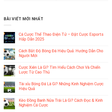
BÀI VIẾT MỚI NHẤT
Cá Cược Thể Thao Điện Tử – Đặt Cược Esports
Hấp Dẫn 2025
Cách Bắt Độ Bóng Đá Hiệu Quả: Hướng Dẫn Cho
Người Mới
Cược Xiên Là Gì? Tìm Hiểu Cách Chơi Và Chiến
Lược Từ Cao Thủ
Tài xỉu Bóng Đá Là Gì? Những Kinh Nghiệm Cược
Hiệu Quả
Kèo Đồng Banh Nửa Trái Là Gì? Cách Đọc & Kinh
Nghiệm Cá Cược