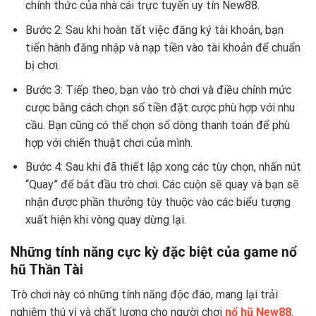
chính thức của nhà cái trực tuyến uy tín New88.
Bước 2: Sau khi hoàn tất việc đăng ký tài khoản, bạn
tiến hành đăng nhập và nạp tiền vào tài khoản để chuẩn
bị chơi.
Bước 3: Tiếp theo, bạn vào trò chơi và điều chỉnh mức
cược bằng cách chọn số tiền đặt cược phù hợp với nhu
cầu. Bạn cũng có thể chọn số dòng thanh toán để phù
hợp với chiến thuật chơi của mình.
Bước 4: Sau khi đã thiết lập xong các tùy chọn, nhấn nút
“Quay” để bắt đầu trò chơi. Các cuộn sẽ quay và bạn sẽ
nhận được phần thưởng tùy thuộc vào các biểu tượng
xuất hiện khi vòng quay dừng lại.
Những tính năng cực kỳ đặc biệt của game nổ
hũ Thần Tài
Trò chơi này có những tính năng độc đáo, mang lại trải
nghiệm thú vị và chất lượng cho người chơi
nổ hũ New88
.