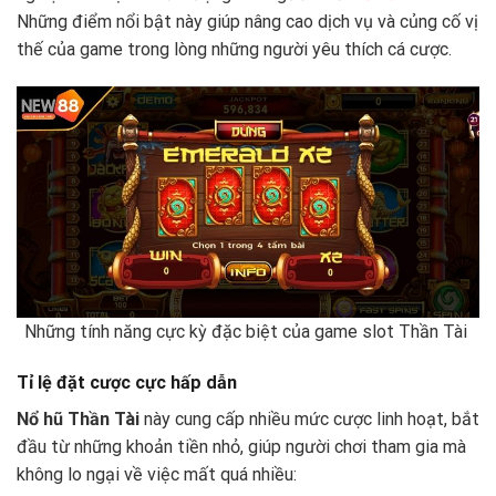
Những điểm nổi bật này giúp nâng cao dịch vụ và củng cố vị
thế của game trong lòng những người yêu thích cá cược.
Những tính năng cực kỳ đặc biệt của game slot Thần Tài
Tỉ lệ đặt cược cực hấp dẫn
Nổ hũ Thần Tài
này cung cấp nhiều mức cược linh hoạt, bắt
đầu từ những khoản tiền nhỏ, giúp người chơi tham gia mà
không lo ngại về việc mất quá nhiều: