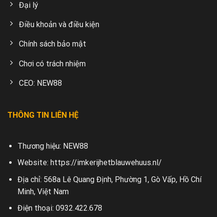
Đại lý
Điều khoản và điều kiện
Chính sách bảo mật
Chơi có trách nhiệm
CEO: NEW88
THÔNG TIN LIÊN HỆ
Thương hiệu: NEW88
Website:
https://imkerijhetblauwehuus.nl/
Địa chỉ: 568a Lê Quang Định, Phường 1, Gò Vấp, Hồ Chí
Minh, Việt Nam
Điện thoại: 0932.422.678